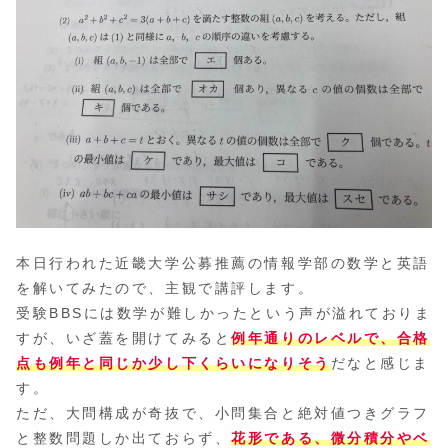
本日行われた近畿大学公募推薦の情報学部の数学と英語
を解いてみたので、主観で講評します。
受験BBSには数学が難しかったという声が溢れておりま
すが、いざ蓋を開けてみると
例年通りのレベルで、合格
点も例年と同じか少し下くらいになりそう
だなと感じま
す。
ただ、大問構成が奇抜で、小問集合と絶対値つきグラフ
と整数問題しか出ておらず、
花形である、微分積分やベ