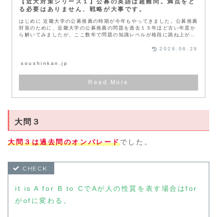
【近大対策シリーズ１】公募の英語は超難問。満点をと
る必要はありません、戦略が大事です。
はじめに 近畿大学の公募推薦の時期が今年もやってきました。公募推薦
対策のために、近畿大学の公募推薦の問題を過去１５年ほど古い年度か
ら解いてみましたが、ここ数年で問題の知識レベルが格段に跳ね上がっ
ていま...
2026.06.29
soushinkan.jp
大問３
大問３は過去問のオンパレード
でした。
it is A for B to CでAが人の性質を表す場合はfor
がofに変わる。