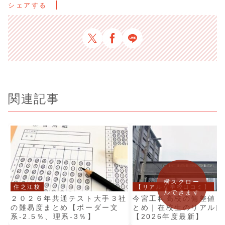
シェアする
関連記事
横スクロー
住之江校
【リアルな学校口コミ】
ルできます
２０２６年共通テスト大手３社
今宮工科高校の偏差値・
の難易度まとめ【ボーダー文
とめ｜在校生のリアル口
系-2.5％、理系-3％】
【2026年度最新】