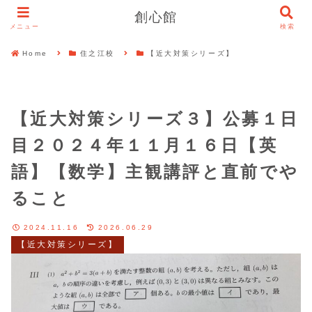
創心館
メニュー
検索
Home
住之江校
【近大対策シリーズ】
【近大対策シリーズ３】公募１日
目２０２４年１１月１６日【英
語】【数学】主観講評と直前でや
ること
2024.11.16
2026.06.29
【近大対策シリーズ】