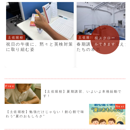
土佐堀校
土佐堀校
横スクロー
祝日の午後に、黙々と英検対策
春期講習の最後に見えた
ルできます
に取り組む姿
たちの本気
【土佐堀校】夏期講習、いよいよ本格始動で
す！
【土佐堀校】勉強だけじゃない！創心館で味
わう“夏のおもしろさ”