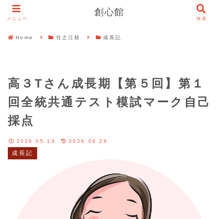
創心館
メニュー
検索
Home
住之江校
成長記
高３Tさん成長期【第５回】第１
回全統共通テスト模試マーク自己
採点
2026.05.13
2026.06.29
成長記