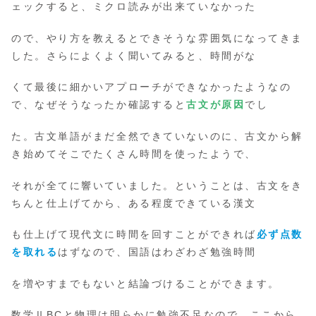
ェックすると、ミクロ読みが出来ていなかった
ので、やり方を教えるとできそうな雰囲気になってきま
した。さらによくよく聞いてみると、時間がな
くて最後に細かいアプローチができなかったようなの
で、なぜそうなったか確認すると
古文が原因
でし
た。古文単語がまだ全然できていないのに、古文から解
き始めてそこでたくさん時間を使ったようで、
それが全てに響いていました。ということは、古文をき
ちんと仕上げてから、ある程度できている漢文
も仕上げて現代文に時間を回すことができれば
必ず点数
を取れる
はずなので、国語はわざわざ勉強時間
を増やすまでもないと結論づけることができます。
数学ⅡBCと物理は明らかに勉強不足なので、ここから