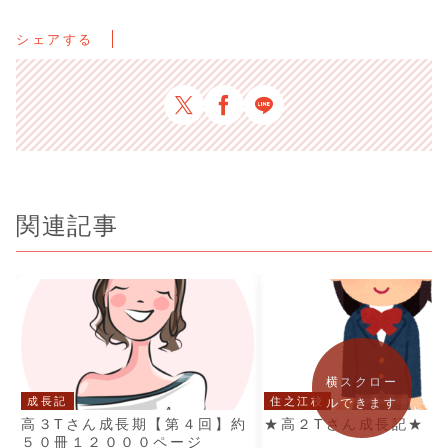
シェアする
関連記事
横スクロー
成長記
住之江校
ルできます
高３Tさん成長期【第４回】約
★高２Tさん成長記★ 
５０冊１２０００ページ