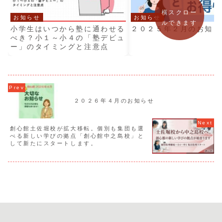
横スクロー
お知らせ
お知らせ
ルできます
小学生はいつから塾に通わせる
２０２５年２月のお知ら
べき？小１～小４の「塾デビュ
ー」のタイミングと注意点
２０２６年４月のお知らせ
創心館土佐堀校が拡大移転。個別も集団も選
べる新しい学びの拠点「創心館中之島校」と
して新たにスタートします。