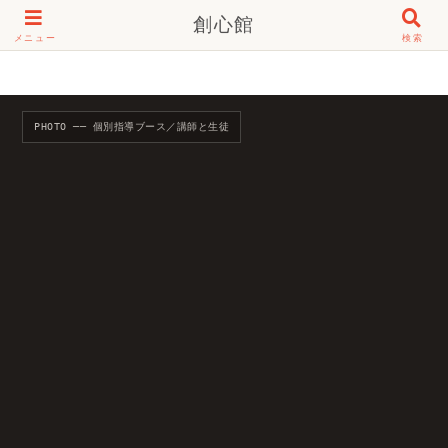
創心館
メニュー
検索
PHOTO ── 個別指導ブース／講師と生徒