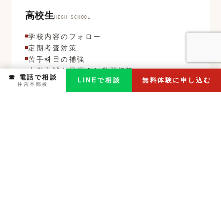
高校生
HIGH SCHOOL
学校内容のフォロー
定期考査対策
苦手科目の補強
大学入試を見据えた学習相談
☎ 電話で相談
LINEで相談
無料体験に申し込む
住吉本部校
集団との併用 COMBINE
集団で伸ばし、個別で補う。