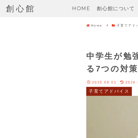
創心館
HOME
創心館について
Home
子育てアド
中学生が勉
る7つの対
2025.08.01
2026.
子育てアドバイス