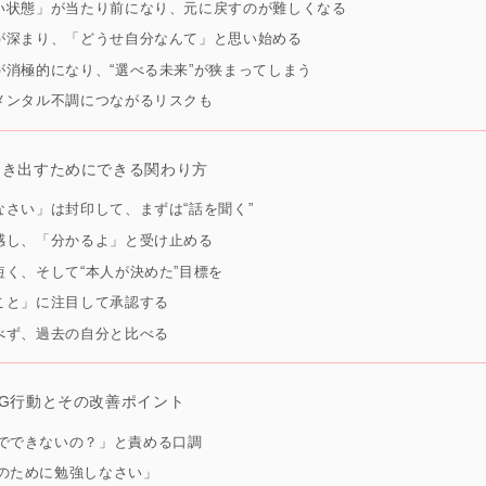
ない状態」が当たり前になり、元に戻すのが難しくなる
定が深まり、「どうせ自分なんて」と思い始める
択が消極的になり、“選べる未来”が狭まってしまう
やメンタル不調につながるリスクも
引き出すためにできる関わり方
しなさい」は封印して、まずは“話を聞く”
共感し、「分かるよ」と受け止める
、短く、そして“本人が決めた”目標を
たこと」に注目して承認する
比べず、過去の自分と比べる
G行動とその改善ポイント
んでできないの？」と責める口調
来のために勉強しなさい」