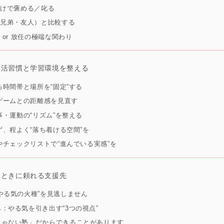
だけで褒める／叱る
（兄弟・友人）と比較する
 or 放任の極端な関わり
生活習慣と学習環境を整える
きる時間帯と場所を“固定”する
・ゲームとの距離感を見直す
食事・運動の“リズム”を整える
ぎず、程よく“落ち着ける空間”を
ーやチェックリストで“進んでいる実感”を
いときに頼れる支援先
やる気の火種”を見逃しません
：やる気を引き出す“3つの視点”
じゃない塾」だからできることがあります