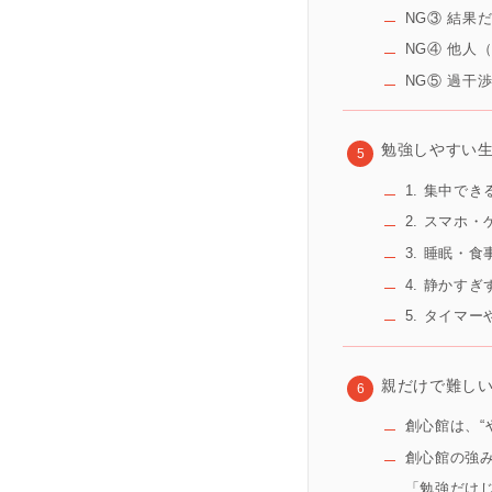
NG③ 結果
NG④ 他人
NG⑤ 過干渉
勉強しやすい
1. 集中で
2. スマホ
3. 睡眠・
4. 静かす
5. タイマ
親だけで難し
創心館は、“
創心館の強み
「勉強だけ