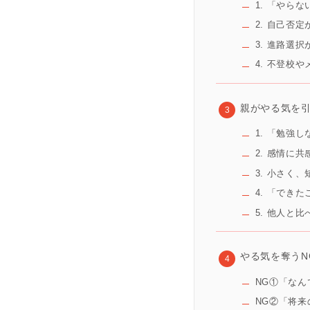
1. 「やら
2. 自己否
3. 進路選
4. 不登校
親がやる気を
1. 「勉強
2. 感情に
3. 小さく
4. 「でき
5. 他人と
やる気を奪うN
NG①「な
NG②「将