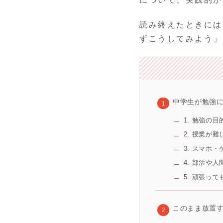
読み終えたときには
ずこうしてみよう」
中学生が勉強に
1. 勉強の
2. 授業が
3. スマホ
4. 部活や
5. 頑張っ
このまま放置