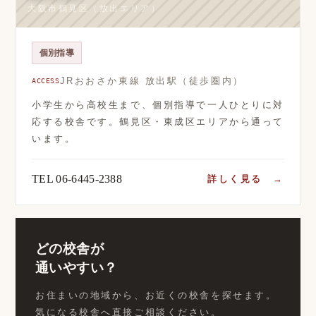
大阪市鶴見区（放出エリア）
個別指導
JRおおさか東線 放出駅（徒歩圏内）
ACCESS
小学生から高校生まで、個別指導で一人ひとりに対
応する校舎です。鶴見区・東成区エリアから通って
います。
TEL 06-6445-2388
詳しく見る →
どの校舎が
通いやすい？
お住まいの地域から、お近くの校舎を探せます。
気になる校舎へ直接ご相談ください。