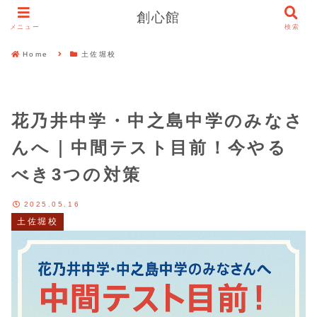
創心館
メニュー
検索
Home
土佐堀校
花乃井中学・中之島中学のみなさ
んへ｜中間テスト目前！今やる
べき3つの対策
2025.05.16
土佐堀校