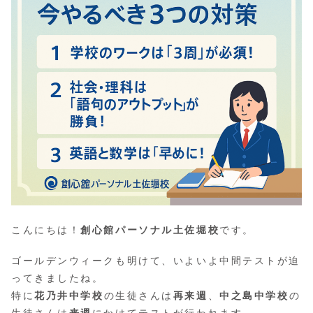
こんにちは！
創心館パーソナル土佐堀校
です。
ゴールデンウィークも明けて、いよいよ中間テストが迫
ってきましたね。
特に
花乃井中学校
の生徒さんは
再来週
、
中之島中学校
の