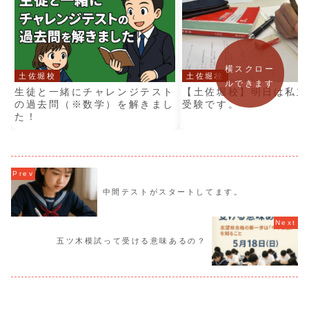
横スクロー
土佐堀校
土佐堀校
ルできます
生徒と一緒にチャレンジテスト
【土佐堀校】明日は私立
の過去問（※数学）を解きまし
受験です。
た！
中間テストがスタートしてます。
五ツ木模試って受ける意味あるの？