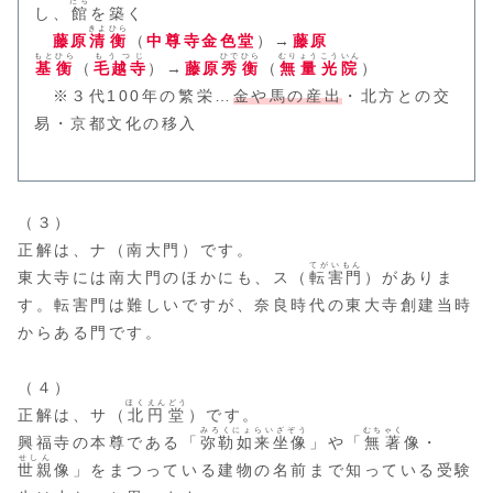
たち
し、
館
を築く
きよひら
藤原
清衡
（
中尊寺金色堂
）→
藤原
もとひら
もうつじ
ひでひら
むりょうこういん
基衡
（
毛越寺
）→
藤原
秀衡
（
無量光院
）
※３代100年の繁栄…
金や馬の産出
・北方との交
易・京都文化の移入
（３）
正解は、ナ（南大門）です。
てがいもん
東大寺には南大門のほかにも、ス（
転害門
）がありま
す。転害門は難しいですが、奈良時代の東大寺創建当時
からある門です。
（４）
ほくえんどう
正解は、サ（
北円堂
）です。
みろくにょらいざぞう
むちゃく
興福寺の本尊である「
弥勒如来坐像
」や「
無著
像・
せしん
世親
像」をまつっている建物の名前まで知っている受験