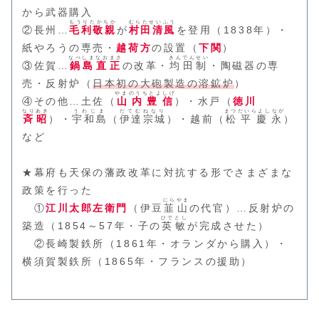
から武器購入
もうりたかちか
むらたせいふう
②長州…
毛利敬親
が
村田清風
を登用（1838年）・
紙やろうの専売・
越荷方
の設置（
下関
）
なべしまなおまさ
きんでんせい
③佐賀…
鍋島直正
の改革・
均田制
・陶磁器の専
売・反射炉（
日本初の大砲製造の溶鉱炉
）
やまのうちとよしげ
④その他…土佐（
山内豊信
）・水戸（
徳川
なりあき
うわじま
だてむねなり
まつだいらよしなが
斉昭
）・
宇和島
（
伊達宗城
）・越前（
松平慶永
）
など
★幕府も天保の藩政改革に対抗する形でさまざまな
政策を行った
にらやま
①
江川太郎左衛門
（伊豆
韮山
の代官）…反射炉の
ひでとし
築造（1854～57年・子の
英敏
が完成させた）
②長崎製鉄所（1861年・オランダから購入）・
横須賀製鉄所（1865年・フランスの援助）