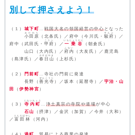
別して押さえよう！
（１）
城下町
…
戦国大名の領国経営の中心
となった
おだわら
すんぷ
小田原
（北条氏）／府中（今川氏・
駿府
）／
こうふ
いちじょうだに
府中（武田氏・
甲府
）／
一乗谷
（朝倉氏）
ふない
山口（大内氏）／
府内
（大友氏）／鹿児島
かすがやま
（島津氏）／
春日山
（上杉氏）
（２）
門前町
…寺社の門前に発達
ぜんこうじ
長野（
善光寺
）／坂本（延暦寺）／
宇治・山
田
（
伊勢神宮
）
じないちょう
（３）
寺内町
…
浄土真宗の寺院や道場
が中心
石山
（摂津）／金沢（加賀）／今井（大和）
とんだばやし
／
富田林
（河内）
（４）
港町
…貿易による商業の発達