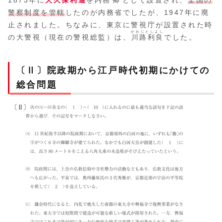
1873年に
大久保利通
を内務
卿
として設置され、
全国の
警察制度を管轄
したのが内務省でしたが、1947年に廃
止されました。ちなみに、東京に警視庁が設置された時
かわじとしよし
の大警視（現在の警視総監）は、
川路利良
でした。
〔Ⅱ〕院政期から江戸時代初期にかけての
総合問題