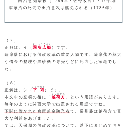
田沼
意知
暗殺（1784年・
佐野政言
）・10代将
軍家治の死去で田沼意次は罷免される（1786年）
（７）
ずしょひろさと
正解は、イ（
調所広郷
）です。
薩摩藩における藩政改革の重要人物です。薩摩藩の莫大
な借金の整理や黒砂糖の専売などに尽力した家老でし
た。
（８）
しものせき
正解は、シ（
下関
）です。
こしにかた
本文中の空欄の後に「
越荷方
」という用語があります。
毎年のように関西大学で出題される用語ですね。
下関に置かれた倉庫兼金融業者
で、長州藩は越荷方で莫
大な利益をあげました。
では、天保期の藩政改革について、以下にまとめておき