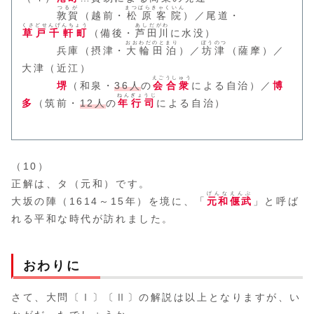
つるが
まつばらきゃくいん
敦賀
（越前・
松原客院
）／尾道・
くさどせんげんちょう
あしだがわ
草戸千軒町
（備後・
芦田川
に水没）
おおわだのとまり
ぼうのつ
兵庫（摂津・
大輪田泊
）／
坊津
（薩摩）／
大津（近江）
えごうしゅう
堺
（和泉・
36人
の
会合衆
による自治）／
博
ねんぎょうじ
多
（筑前・
12人
の
年行司
による自治）
（10）
正解は、タ（元和）です。
げんなえんぶ
大坂の陣（1614～15年）を境に、「
元和偃武
」と呼ば
れる平和な時代が訪れました。
おわりに
さて、大問〔Ⅰ〕〔Ⅱ〕の解説は以上となりますが、い