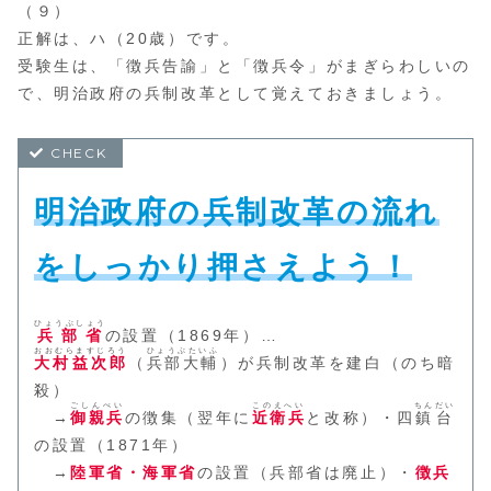
（９）
正解は、ハ（20歳）です。
受験生は、「徴兵告諭」と「徴兵令」がまぎらわしいの
で、明治政府の兵制改革として覚えておきましょう。
明治政府の兵制改革の流れ
をしっかり押さえよう！
ひょうぶしょう
兵部省
の設置（1869年）…
おおむらますじろう
ひょうぶたいふ
大村益次郎
（
兵部大輔
）が兵制改革を建白（のち暗
殺）
ごしんぺい
このえへい
ちんだい
→
御親兵
の徴集（翌年に
近衛兵
と改称）・四
鎮台
の設置（1871年）
→
陸軍省・海軍省
の設置（兵部省は廃止）・
徴兵