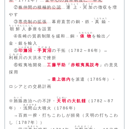
幣
・1772年）…
金
中心の貨幣制度に一本化
うんじょう
みょうが
②
株仲間の積極的公認
…
運上
・
冥加
の徴収を増
やす
しんちゅう
③
専売制の拡張
…幕府直営の銅・鉄・
真鍮
・
ちょうせんにんじん
朝鮮人参
座を設置
たわらもの
➃長崎の貿易制限を緩和…銅・
俵物
を輸出／
金・銀を輸入
いんばぬま
てがぬま
⑤
印旛沼
・
手賀沼
の干拓（1782～86年）→
とねがわ
利根川
の大洪水で挫折
⑥蝦夷地開発…
工藤平助
『
赤蝦夷風説考
』の意見
採用
→
最上徳内
を派遣（1785年）・
ロシアとの交易計画
わいろ
てんめい
※
賄賂
政治への不評・
天明
の大飢饉
（1782～87
あさまやま
年）・
浅間山
大噴火（1786年）
→百姓一揆・打ちこわしが頻発（天明の打ちこわ
し〔1787年〕）
おきとも
さのまさこと