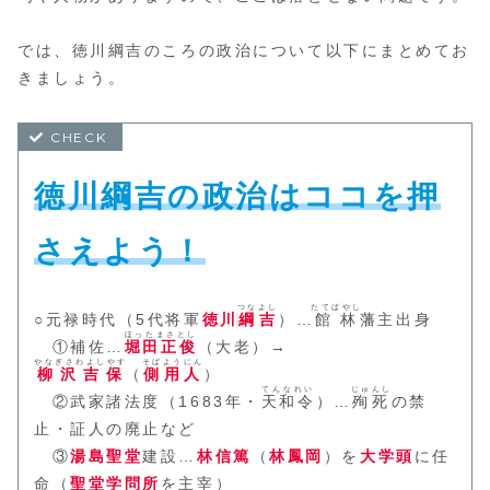
では、徳川綱吉のころの政治について以下にまとめてお
きましょう。
徳川綱吉の政治はココを押
さえよう！
つなよし
たてばやし
○元禄時代（5代将軍
徳川
綱吉
）…
館林
藩主出身
ほったまさとし
①補佐…
堀田正俊
（大老）→
やなぎさわよしやす
そばようにん
柳沢吉保
（
側用人
）
てんなれい
じゅんし
②武家諸法度（1683年・
天和令
）…
殉死
の禁
止・証人の廃止など
③
湯島聖堂
建設…
林信篤
（
林鳳岡
）を
大学頭
に任
命（
聖堂学問所
を主宰）