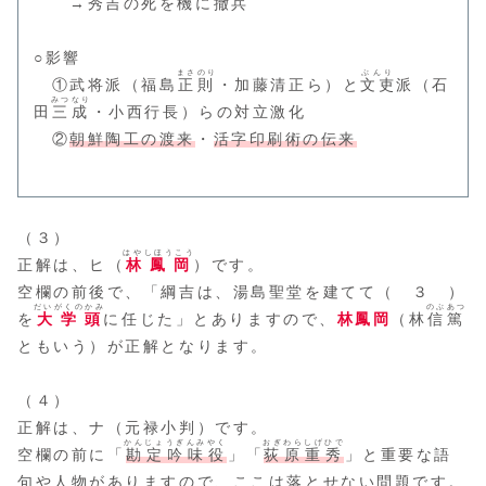
→秀吉の死を機に撤兵
○影響
まさのり
ぶんり
①武将派（福島
正則
・加藤清正ら）と
文吏
派（石
みつなり
田
三成
・小西行長）らの対立激化
②
朝鮮陶工の渡来
・
活字印刷術の伝来
（３）
はやしほうこう
正解は、ヒ（
林鳳岡
）です。
空欄の前後で、「綱吉は、湯島聖堂を建てて（ ３ ）
だいがくのかみ
のぶあつ
を
大学頭
に任じた」とありますので、
林鳳岡
（林
信篤
ともいう）が正解となります。
（４）
正解は、ナ（元禄小判）です。
かんじょうぎんみやく
おぎわらしげひで
空欄の前に「
勘定吟味役
」「
荻原重秀
」と重要な語
句や人物がありますので、ここは落とせない問題です。