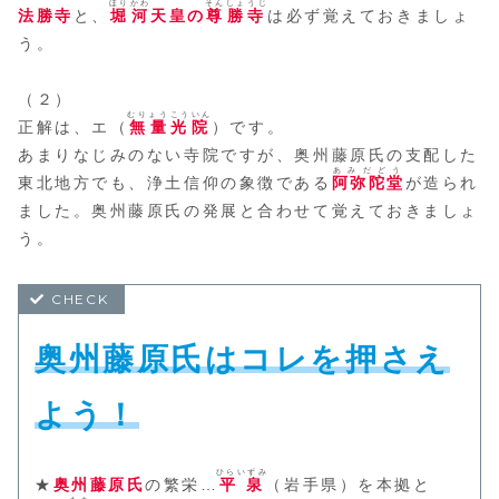
ほりかわ
そんしょうじ
法勝寺
と、
堀河
天皇の
尊勝寺
は必ず覚えておきましょ
う。
（２）
むりょうこういん
正解は、エ（
無量光院
）です。
あまりなじみのない寺院ですが、奥州藤原氏の支配した
あみだどう
東北地方でも、浄土信仰の象徴である
阿弥陀堂
が造られ
ました。奥州藤原氏の発展と合わせて覚えておきましょ
う。
奥州藤原氏はコレを押さえ
よう！
ひらいずみ
★
奥州藤原氏
の繁栄…
平泉
（岩手県）を本拠と