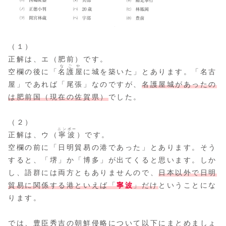
（１）
正解は、エ（肥前）です。
なごや
空欄の後に「
名護屋
に城を築いた」とあります。「名古
屋」であれば「尾張」なのですが、
名護屋城があったの
は肥前国（現在の佐賀県）
でした。
（２）
ニンポー
正解は、ウ（
寧波
）です。
空欄の前に「日明貿易の港であった」とあります。そう
すると、「堺」か「博多」が出てくると思います。しか
し、語群には両方ともありませんので、
日本以外で日明
貿易に関係する港といえば「
寧波
」だけ
ということにな
ります。
では、豊臣秀吉の朝鮮侵略について以下にまとめましょ