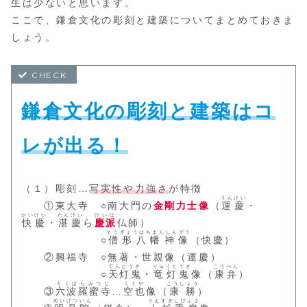
生は少ないと思います。
ここで、鎌倉文化の彫刻と建築についてまとめておきま
しょう。
鎌倉文化の彫刻と建築はコ
レが出る！
（１）彫刻…
写実性や力強さ
が特徴
うんけい
①東大寺 ○南大門の
金剛力士像
（
運慶
・
かいけい
たんけい
けいは
快慶
・
湛慶
ら
慶派
仏師）
そうぎょうはちまんしんぞう
○
僧形八幡神像
（快慶）
②興福寺 ○無著・世親像（運慶）
てんとうき
りゅうとうき
こうべん
○
天灯鬼
・
竜灯鬼
像（
康弁
）
ろくはらみつじ
くうや
こうしょう
③
六波羅蜜寺
…
空也
像（
康勝
）
めいげついん
うえすぎしげふさ