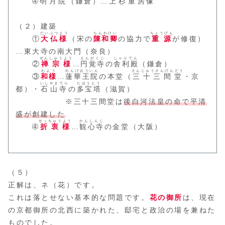
➃
明月院
（鎌倉）…
上杉重房
像
（２）建築
だいぶつよう
ちんわけい
ちょうげん
①
大仏様
（宋の
陳和卿
の協力で
重源
が修復）
…東大寺の南大門（奈良）
ぜんしゅうよう
えんがくじ
しゃりでん
②
禅宗様
…
円覚寺
の
舎利殿
（鎌倉）
わよう
れんげおういん
さんじゅうさんげんどう
③
和様
…
蓮華王院
の本堂（
三十三間堂
・京
いしやまでら
たほうとう
都）・
石山寺
の
多宝塔
（滋賀）
※三十三間堂は
後白河法皇の命で平清
盛が創建した
せっちゅうよう
かんしんじ
➃
折衷様
…
観心寺
の金堂（大阪）
（５）
正解は、ネ（花）です。
これは落とせない基本的な問題です。
花の御所
は、現在
の京都御所の北西に築かれた、邸宅と政治の場を兼ねた
ものでした。