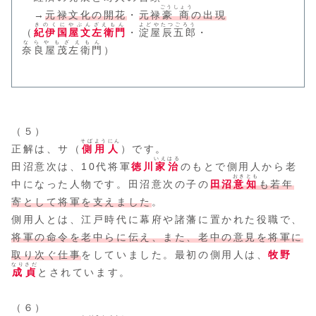
ごうしょう
→
元禄文化の開花
・
元禄
豪商
の出現
きのくにやぶんざえもん
よどやたつごろう
（
紀伊国屋文左衛門
・
淀屋辰五郎
・
ならやもざえもん
奈良屋茂左衛門
）
（５）
そばようにん
正解は、サ（
側用人
）です。
いえはる
田沼意次は、10代将軍
徳川
家治
のもとで側用人から老
おきとも
中になった人物です。田沼意次の子の
田沼
意知
も若年
寄として将軍を支えました
。
側用人とは、江戸時代に幕府や諸藩に置かれた役職で、
将軍の命令を老中らに伝え、また、老中の意見を将軍に
取り次ぐ仕事
をしていました。最初の側用人は、
牧野
なりさだ
成貞
とされています。
（６）