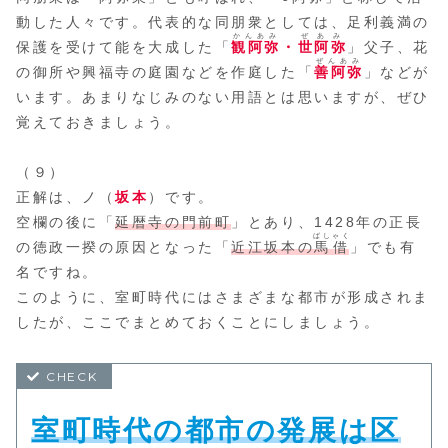
動した人々です。代表的な同朋衆としては、足利義満の
かんあみ
ぜあみ
保護を受けて能を大成した「
観阿弥
・
世阿弥
」父子、花
ぜんあみ
の御所や興福寺の庭園などを作庭した「
善阿弥
」などが
います。あまりなじみのない用語とは思いますが、ぜひ
覚えておきましょう。
（９）
正解は、ノ（
坂本
）です。
空欄の後に「
延暦寺の門前町
」とあり、1428年の正長
ばしゃく
の徳政一揆の原因となった「
近江坂本の
馬借
」でも有
名ですね。
このように、室町時代にはさまざまな都市が形成されま
したが、ここでまとめておくことにしましょう。
室町時代の都市の発展は区