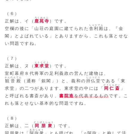
（６）
ろくおんじ
正解は、イ（
鹿苑寺
）です。
しゃりでん
空欄の後に「山荘の庭園に建てられた
舎利殿
は、『金
閣』とよばれている」とありますから、これも落とせな
い問題ですね。
（７）
とうぐどう
正解は、ヌ（
東求堂
）です。
室町幕府８代将軍の足利義政の営んだ建物は、
かんのんでん
じぶつどう
観音殿
（通称「銀閣」）と、義和の
持仏堂
である「東
どうじんさい
求堂」の二つがあります。東求堂の中には「
同仁斎
」
と呼ばれる書斎があり、
書院造
を代表するもの
です。こ
れも落とせない基本的な問題ですね。
（８）
どうぼうしゅう
正解は、二（
同朋衆
）です。
あみしゅう
同朋衆は「
阿弥衆
」とも呼ばれ、「○阿弥」と称して活