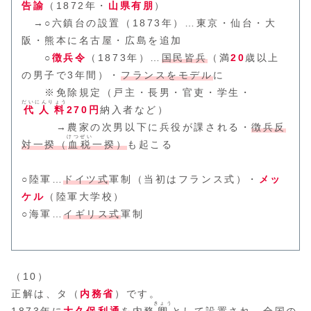
告諭
（1872年・
山県有朋
）
→○六鎮台の設置（1873年）…東京・仙台・大
阪・熊本に名古屋・広島を追加
○
徴兵令
（1873年）…
国民皆兵
（満
20
歳以上
の男子で3年間）・
フランスをモデル
に
※免除規定（戸主・長男・官吏・学生・
だいにんりょう
代人料
270円
納入者など）
→農家の次男以下に兵役が課される・
徴兵反
けつぜい
対一揆（
血税
一揆）
も起こる
○陸軍…
ドイツ式
軍制（当初はフランス式）・
メッ
ケル
（陸軍大学校）
○海軍…
イギリス式
軍制
（10）
正解は、タ（
内務省
）です。
きょう