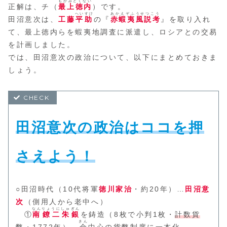
もがみとくない
正解は、チ（
最上徳内
）です。
へいすけ
あかえぞふうせつこう
田沼意次は、
工藤
平助
の『
赤蝦夷風説考
』を取り入れ
て、最上徳内らを蝦夷地調査に派遣し、ロシアとの交易
を計画しました。
では、田沼意次の政治について、以下にまとめておきま
しょう。
田沼意次の政治はココを押
さえよう！
○田沼時代（10代将軍
徳川家治
・約20年）…
田沼意
次
（側用人から老中へ）
なんりょうにしゅぎん
①
南鐐二朱銀
を鋳造（8枚で小判1枚・
計数貨
きん