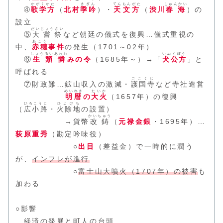
かがくかた
きぎん
てんもんがた
しゅんかい
➃
歌学方
（
北村
季吟
）・
天文方
（
渋川
春海
）の
設立
だいじょうさい
⑤
大嘗祭
など朝廷の儀式を復興…儀式重視の
あこう
中、
赤穂
事件
の発生（1701～02年）
しょうるいあわれ
いぬくぼう
⑥
生類憐
みの令
（1685年～）→「
犬公方
」と
呼ばれる
ごこくじ
⑦財政難…鉱山収入の激減・
護国寺
など寺社造営
めいれき
たいか
明暦
の
大火
（1657年）の復興
ひろこうじ
ひよけち
（
広小路
・
火除地
の設置）
かいちゅう
→貨幣
改鋳
（
元禄金銀
・1695年）…
荻原重秀
（勘定吟味役）
○
出目
（差益金）で一時的に潤う
が、
インフレが進行
○
富士山大噴火（1707年）の被害
も
加わる
○影響
経済の発展と町人の台頭