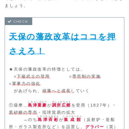
ましょう。
天保の藩政改革はココを押
さえろ！
★天保の藩政改革の特徴としては、
○
下級武士の登用
○
専売制の実施
○
軍事力の強化
があげられ、
雄藩へと成長
していく
しまづしげひで
ずしょひろさと
①薩摩…
島津重豪
が
調所広郷
を登用（1827年）・
黒砂糖の専売
・琉球貿易の拡大
しまづなりあきら
しゅうせいかん
→のち
島津斉彬
が
集成館
（反射炉・造船
所・ガラス製造所など）を設置し、
グラバー
（英）