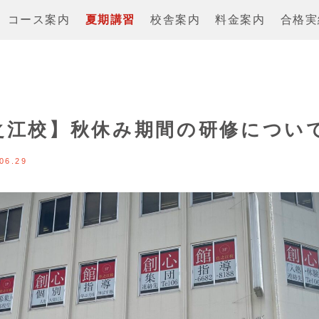
コース案内
夏期講習
校舎案内
料金案内
合格実
之江校】秋休み期間の研修につい
06.29