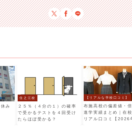
【リアルな学校口コミ】
住之江校
布施高校の偏差値・
秋休み
２５％（４分の１）の確率
進学実績まとめ｜在
で受かるテストを４回受け
リアル口コミ【2026
たらほぼ受かる？
新】