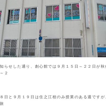
知らせした通り、創心館では９月１５日～２２日が秋
～２
８日と９月１９日は住之江校のみ授業のある週ですが
旅