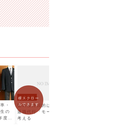
住之江校
【近大対策シリーズ】
横スクロー
ルできます
倍率・
塾の最終目的は大学合格？
【近大対策シリーズ
校生の
退職代行「モームリ」から
と１か月で英語を効
年度最
考える
対策！苦手大問の参
ート！