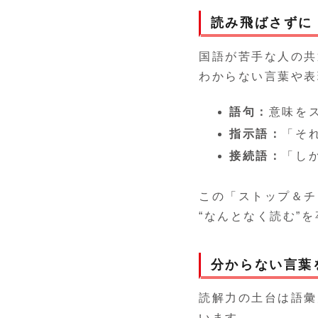
読み飛ばさずに
国語が苦手な人の共
わからない言葉や表
語句：
意味を
指示語：
「そ
接続語：
「し
この「ストップ＆チ
“なんとなく読む”
分からない言葉
読解力の土台は語彙
います。