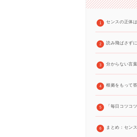
センスの正体
読み飛ばさず
分からない言
根拠をもって
「毎日コツコ
まとめ：セン