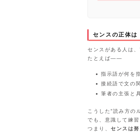
センスの正体は
センスがある人は、
たとえば――
指示語が何を
接続語で文の
筆者の主張と
こうした“読み方の
でも、意識して練習
つまり、
センスは努