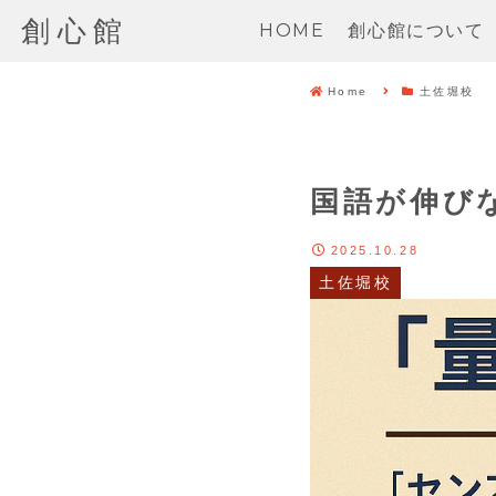
創心館
HOME
創心館について
Home
土佐堀校
国語が伸び
2025.10.28
土佐堀校