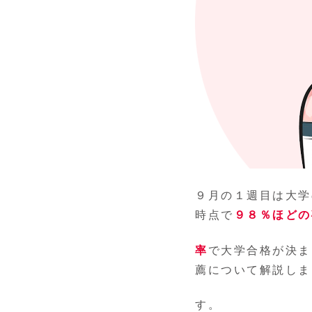
９月の１週目
は大学
時点で
９８％ほどの
率
で大学合格が決ま
薦について解説しま
す。