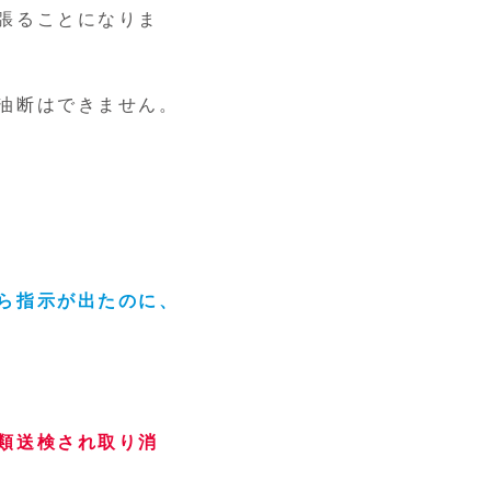
張ることになりま
油断はできません。
ら指示が出たのに、
類送検され取り消