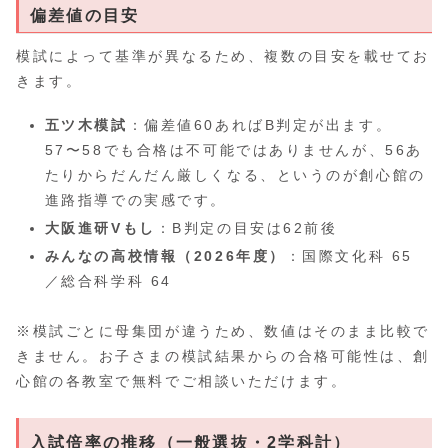
偏差値の目安
模試によって基準が異なるため、複数の目安を載せてお
きます。
五ツ木模試
：偏差値60あればB判定が出ます。
57〜58でも合格は不可能ではありませんが、56あ
たりからだんだん厳しくなる、というのが創心館の
進路指導での実感です。
大阪進研Vもし
：B判定の目安は62前後
みんなの高校情報（2026年度）
：国際文化科 65
／総合科学科 64
※模試ごとに母集団が違うため、数値はそのまま比較で
きません。お子さまの模試結果からの合格可能性は、創
心館の各教室で無料でご相談いただけます。
入試倍率の推移（一般選抜・2学科計）