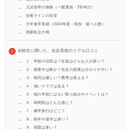
入試倍率の推移（一般選抜・2学科計）
合格ラインの目安
大学進学実績（2024年度・現役・延べ人数）
併願私立の例
在校生に聞いた、住吉高校のリアル口コミ
１．学校の治安は？生徒はどんな人が多い？
２．授業中は静か？先生の授業は分かりやすい？
３．校則は厳しい？携帯は使える？
４．強いクラブはある？
５．他の学校にはない取り組みやイベントは？
６．時間割はどんな感じ？
７．修学旅行はどこ？
８．留年や退学は多い？
９．宿題は多い？