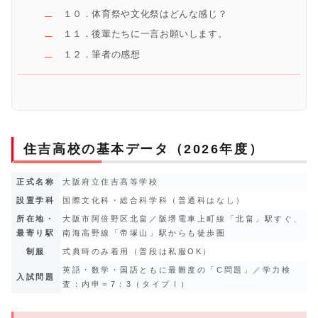
１０．体育祭や文化祭はどんな感じ？
１１．後輩たちに一言お願いします。
１２．筆者の感想
住吉高校の基本データ（2026年度）
正式名称
大阪府立住吉高等学校
設置学科
国際文化科・総合科学科（普通科はなし）
所在地・
大阪市阿倍野区北畠／阪堺電車上町線「北畠」駅すぐ、
最寄り駅
南海高野線「帝塚山」駅からも徒歩圏
制服
式典時のみ着用（普段は私服OK）
英語・数学・国語ともに最難度の「C問題」／学力検
入試問題
査：内申＝7：3（タイプⅠ）