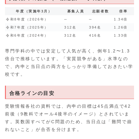
年度（実施年3月）
募集人員
志願者数
倍率
令和8年度（2026年）
─
─
1.34倍
令和7年度（2025年）
312名
394名
1.26倍
令和6年度（2024年）
312名
416名
1.33倍
専門学科の中では安定して人気が高く、例年1.2〜1.3
倍台で推移しています。「実質競争がある」水準なの
で、内申と当日点の両方をしっかり準備しておきたい学
校です。
合格ラインの目安
受験情報各社の資料では、内申の目標は45点満点で42
前後（9教科でオール4後半のイメージ）とされていま
す。英数国すべてがC問題のため、当日点は「難問で崩
れないこと」が合否を分けます。