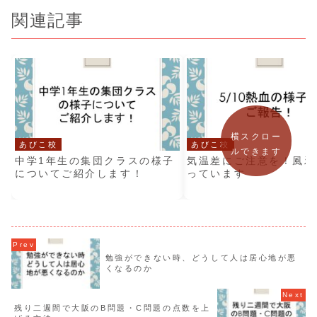
関連記事
横スクロー
あびこ校
あびこ校
ルできます
中学1年生の集団クラスの様子
気温差にご注意を！風邪
についてご紹介します！
っています
勉強ができない時、どうして人は居心地が悪
くなるのか
残り二週間で大阪のB問題・C問題の点数を上