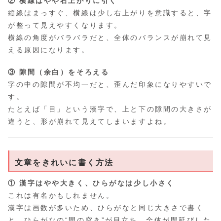
② 横線はやや右上がりに引く
縦線はまっすぐ、横線は少し右上がりを意識すると、字
が整って見えやすくなります。
横線の角度がバラバラだと、全体のバランスが崩れて見
える原因になります。
③ 隙間（余白）をそろえる
字の中の隙間が不均一だと、歪んだ印象になりやすいで
す。
たとえば「目」という漢字で、上と下の隙間の大きさが
違うと、形が崩れて見えてしまいますよね。
文章をきれいに書く方法
① 漢字はやや大きく、ひらがなは少し小さく
これは有名かもしれません。
漢字は画数が多いため、ひらがなと同じ大きさで書く
と、ひらがなの“間の空き”が目立ち、全体が間延びした