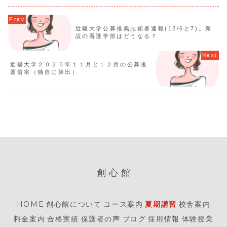
近畿大学公募推薦志願者速報(12/6と7)。新
設の看護学部はどうなる？
近畿大学２０２５年１１月と１２月の公募推
薦倍率（独自に算出）
創心館
HOME
創心館について
コース案内
夏期講習
校舎案内
料金案内
合格実績
保護者の声
ブログ
採用情報
体験授業