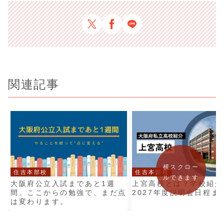
関連記事
横スクロー
住吉本部校
住吉本部校
ルできます
大阪府公立入試まであと1週
上宮高校とは？学校紹介
間。ここからの勉強で、まだ点
2027年度説明会日程ま
は変わります。